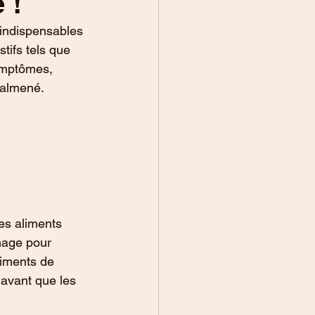
 !
 indispensables 
tifs tels que 
ymptômes, 
malmené.
es aliments 
hage pour 
riments de 
 avant que les 