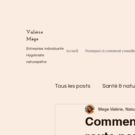
Valérie
Mège
Entreprise individuelle
Accueil
Pourquoi et comment consult
Hygiéniste
naturopathe
Tous les posts
Santé & natu
Mege Valérie, Natu
Divers
La minute natur
Comment 