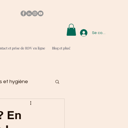
Se connecter
tact et prise de RDV en ligne
Blog et plus!
 et hygiène
? En