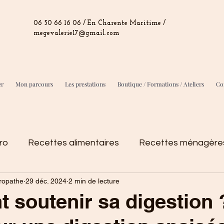
06 50 66 16 06 / En Charente Maritime /
megevalerie17@gmail.com
er
Mon parcours
Les prestations
Boutique / Formations / Ateliers
Con
ro
Recettes alimentaires
Recettes ménagères
ropathe
29 déc. 2024
2 min de lecture
o
soutenir sa digestion 