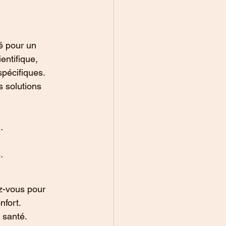
é pour un 
entifique, 
pécifiques. 
 solutions 
.
.
z-vous pour 
fort. 
 santé.