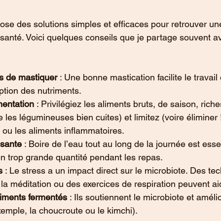
ose des solutions simples et efficaces pour retrouver un
 santé. Voici quelques conseils que je partage souvent a
s de mastiquer
 : Une bonne mastication facilite le travail
ption des nutriments.
mentation
 : Privilégiez les aliments bruts, de saison, riche
les légumineuses bien cuites) et limitez (voire éliminer !
e ou les aliments inflammatoires.
isante
 : Boire de l’eau tout au long de la journée est esse
en trop grande quantité pendant les repas.
s
 : Le stress a un impact direct sur le microbiote. Des te
a méditation ou des exercices de respiration peuvent ai
liments fermentés
 : Ils soutiennent le microbiote et amélio
xemple, la choucroute ou le kimchi).