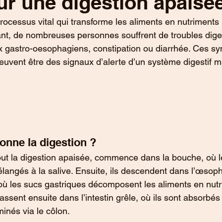
ur une digestion apaisée
processus vital qui transforme les aliments en nutriments
ant, de nombreuses personnes souffrent de troubles diges
x gastro-oesophagiens, constipation ou diarrhée. Ces s
euvent être des signaux d’alerte d’un système digestif 
nne la digestion ?
tout la digestion apaisée, commence dans la bouche, où l
langés à la salive. Ensuite, ils descendent dans l’œsop
 où les sucs gastriques décomposent les aliments en nut
ssent ensuite dans l’intestin grêle, où ils sont absorbés
minés via le côlon.