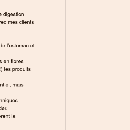
e digestion 
vec mes clients 
 de l’estomac et 
s en fibres 
) les produits 
ntiel, mais 
chniques 
der.
rent la 