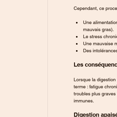
Cependant, ce proces
Une alimentation
mauvais gras).
Le stress chroni
Une mauvaise mast
Des intolérances
Les conséquence
Lorsque la digestion
terme : fatigue chron
troubles plus graves
immunes.
Digestion apais