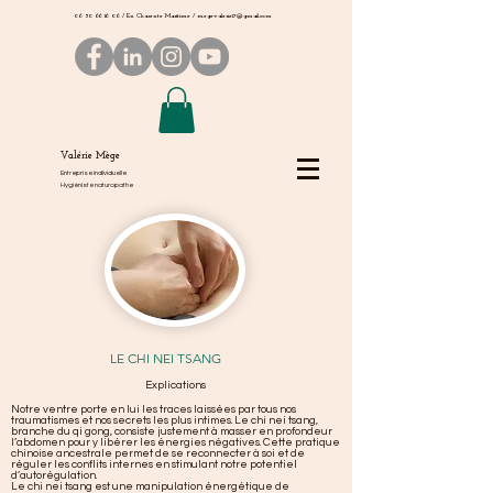
06 50 66 16 06
/ En Charente Maritime /
megevalerie17@gmail.com
Valérie Mège
Entreprise individuelle
Hygiéniste naturopathe
LE CHI NEI TSANG
Explications
Notre ventre porte en lui les traces laissées par tous nos
traumatismes et nos secrets les plus intimes. Le chi nei tsang,
branche du qi gong, consiste justement à masser en profondeur
l’abdomen pour y libérer les énergies négatives. Cette pratique
chinoise ancestrale permet de se reconnecter à soi et de
réguler les conflits internes en stimulant notre potentiel
d’autorégulation.
Le chi nei tsang est une manipulation énergétique de