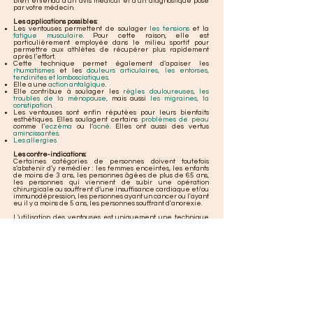
bien entendu d'un avis médical et d'un diagnostique posé
par votre médecin
.
Les applications possibles:
Les ventouses permettent de soulager
les tensions
et la
fatigue musculaire
. Pour cette raison, elle est
particulièrement employée dans le milieu sportif pour
permettre aux athlètes de récupérer plus rapidement
après l’effort.
Cette technique permet également d’apaiser les
rhumatismes
et les
douleurs articulaires, les entorses,
tendinites et lombosciatiques.
Elle a une
action antalgique
.
Elle contribue à soulager les
règles douloureuses, les
troubles de la ménopause,
mais aussi
les migraines, la
constipation
.
Les ventouses sont enfin réputées pour leurs bienfaits
esthétiques. Elles soulagent certains
problèmes de peau
comme l’
eczéma
ou l’
acné
. Elles ont aussi des vertus
amincissantes
.
Les allergies
Les contre-indications:
Certaines catégories de personnes doivent toutefois
s’abstenir d’y remédier : les femmes enceintes, les enfants
de moins de 3 ans, les personnes âgées de plus de 65 ans,
les personnes qui viennent de subir une opération
chirurgicale ou souffrent d’une insuffisance cardiaque et/ou
immunodépression, les personnes ayant un cancer ou l'ayant
eu il y a moins de 5 ans, les personnes souffrant d'anorexie.
L'utilisation des ventouses est uniquement une technique
bien-être dans un cadre privé pour prendre soin de vous et
de vos proches et ne serait se substituer à une consultation
médicale ou des examens médicaux divers.
Si vous souhaitez vous former à l'utilisation des ventouses,
RDV ici
https://www.mege-valerie-hygieniste-
naturopathe.fr/formation-ventouses
Contactez-moi