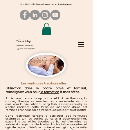
06 50 66 16 06
/ En Charente Maritime /
megevalerie17@gmail.com
Valérie Mège
Entreprise individuelle
Hygiéniste naturopathe
Les ventouses traditionnelles
Utilisation dans le cadre privé et familial,
renseignez vous pour
la formation
à mes côtés
A mi-chemin entre l’acupuncture et la kinésithérapie, la
cupping therapy est une technique ancestrale visant à
améliorer la circulation du sang. Oubliée depuis quelques
siècles Occident, cette forme de médecine douce est
remise à l’honneur par de nombreuses célébrités et sportifs.
Cette technique consiste à appliquer des ventouses
aspirantes sur les parties du corps à décongestionner,
souvent le dos et les épaules. Le but est d’extraire les
toxines du corps afin de booster la circulation sanguine et
agir de façon anti-inflammatoire et antalgique
, à la suite