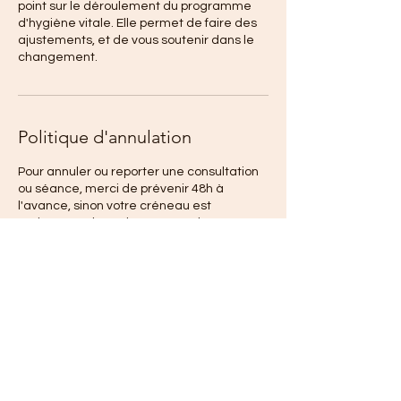
point sur le déroulement du programme
d'hygiène vitale. Elle permet de faire des
ajustements, et de vous soutenir dans le
changement.
Politique d'annulation
Pour annuler ou reporter une consultation
ou séance, merci de prévenir 48h à
l'avance, sinon votre créneau est
maintenu et le règlement est dû.
Coordonnées
Hygiéniste Naturopathe, Mège Valérie, Gr
Grande Rue, Villeneuve-la-Comtesse,
France