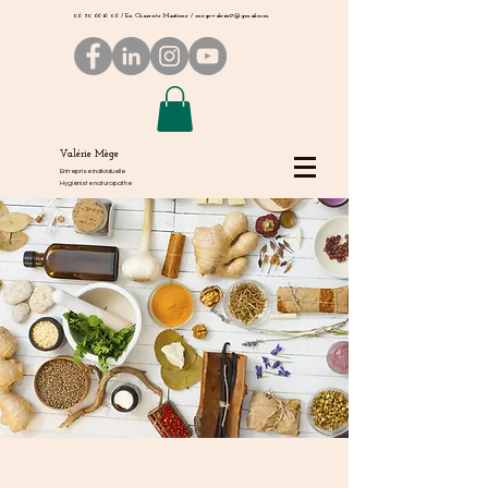
06 50 66 16 06
/ En Charente Maritime /
megevalerie17@gmail.com
Valérie Mège
Entreprise individuelle
Hygiéniste naturopathe