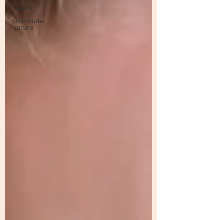
Divers
La minute
naturo