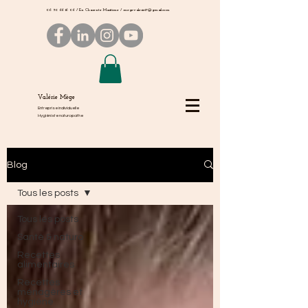
06 50 66 16 06
/ En Charente Maritime /
megevalerie17@gmail.com
Valérie Mège
Entreprise individuelle
Hygiéniste naturopathe
Blog
Tous les posts
Tous les posts
Santé & naturo
Recettes
alimentaires
Recettes
ménagères et
hygiène