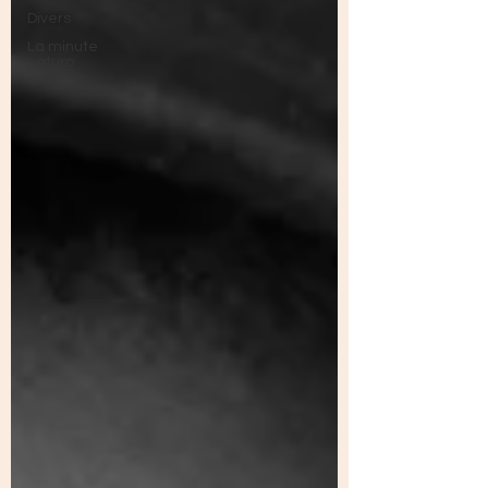
Divers
La minute
naturo