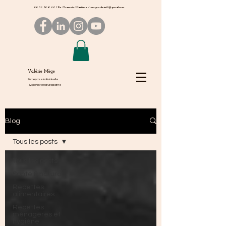
06 50 66 16 06
/ En Charente Maritime /
megevalerie17@gmail.com
Valérie Mège
Entreprise individuelle
Hygiéniste naturopathe
Blog
Tous les posts
Tous les posts
Santé & naturo
Recettes
alimentaires
Recettes
ménagères et
hygiène