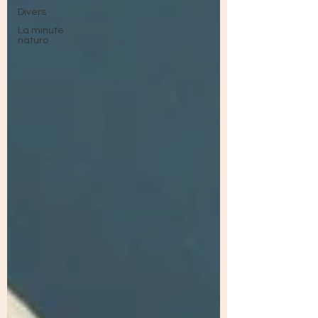
Divers
La minute
naturo