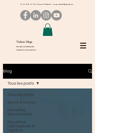
06 50 66 16 06
/ En Charente Maritime /
megevalerie17@gmail.com
Valérie Mège
Entreprise individuelle
Hygiéniste naturopathe
Blog
Tous les posts
Tous les posts
Santé & naturo
Recettes
alimentaires
Recettes
ménagères et
hygiène