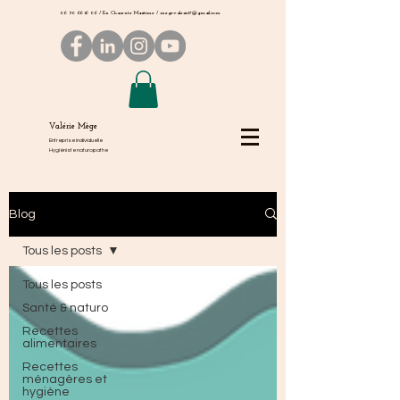
06 50 66 16 06
/ En Charente Maritime /
megevalerie17@gmail.com
Valérie Mège
Entreprise individuelle
Hygiéniste naturopathe
Blog
Tous les posts
Tous les posts
Santé & naturo
Recettes
alimentaires
Recettes
ménagères et
hygiène