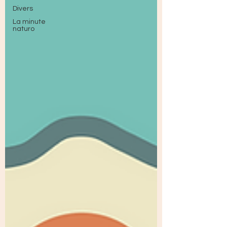
Divers
La minute
naturo