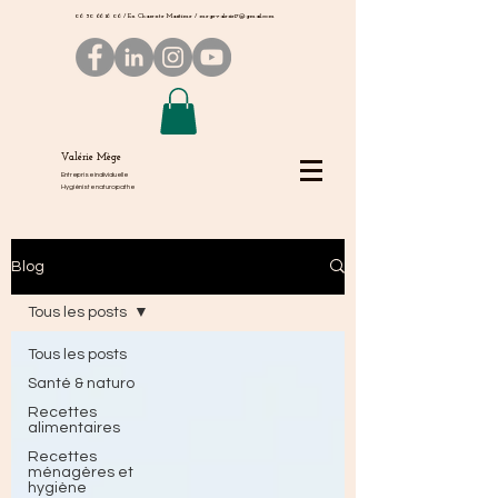
06 50 66 16 06
/ En Charente Maritime /
megevalerie17@gmail.com
Valérie Mège
Entreprise individuelle
Hygiéniste naturopathe
Blog
Tous les posts
Tous les posts
Santé & naturo
Recettes
alimentaires
Recettes
ménagères et
hygiène