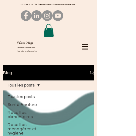
06 50 66 16 06
/ En Charente Maritime /
megevalerie17@gmail.com
Valérie Mège
Entreprise individuelle
Hygiéniste naturopathe
Blog
Tous les posts
Tous les posts
Santé & naturo
Recettes
alimentaires
Recettes
ménagères et
hygiène