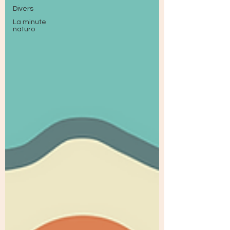
Divers
La minute
naturo