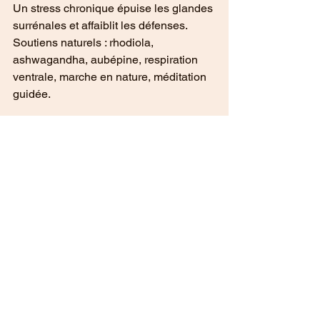
Un stress chronique épuise les glandes 
surrénales et affaiblit les défenses. 
Soutiens naturels : rhodiola, 
ashwagandha, aubépine, respiration 
ventrale, marche en nature, méditation 
guidée.
En résumé
Renforcer son immunité à l’automne, 
c’est avant tout :
Manger vivant, coloré et riche en 
nutriments.
Soutenir foie, intestins et sommeil.
Utiliser les plantes et HE à bon 
escient.
Se reconnecter à un rythme plus 
lent et cocooning.