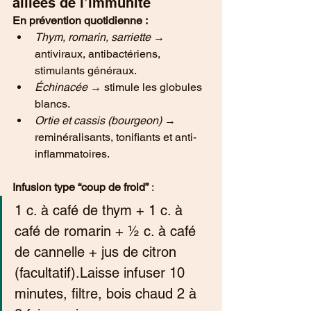
alliées de l’immunité
En prévention quotidienne :
Thym, romarin, sarriette
 → 
antiviraux, antibactériens, 
stimulants généraux.
Échinacée
 → stimule les globules 
blancs.
Ortie et cassis (bourgeon)
 → 
reminéralisants, tonifiants et anti-
inflammatoires.
Infusion type “coup de froid”
 :
1 c. à café de thym + 1 c. à 
café de romarin + ½ c. à café 
de cannelle + jus de citron 
(facultatif).Laisse infuser 10 
minutes, filtre, bois chaud 2 à 