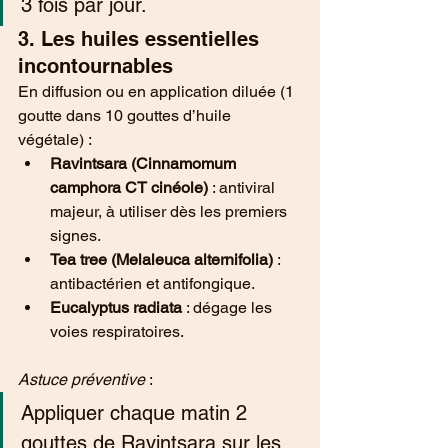
3 fois par jour.
3. Les huiles essentielles 
incontournables
En diffusion ou en application diluée (1 
goutte dans 10 gouttes d’huile 
végétale) :
Ravintsara (Cinnamomum 
camphora CT cinéole)
 : antiviral 
majeur, à utiliser dès les premiers 
signes.
Tea tree (Melaleuca alternifolia)
 : 
antibactérien et antifongique.
Eucalyptus radiata
 : dégage les 
voies respiratoires.
Astuce préventive
 :
Appliquer chaque matin 2 
gouttes de Ravintsara sur les 