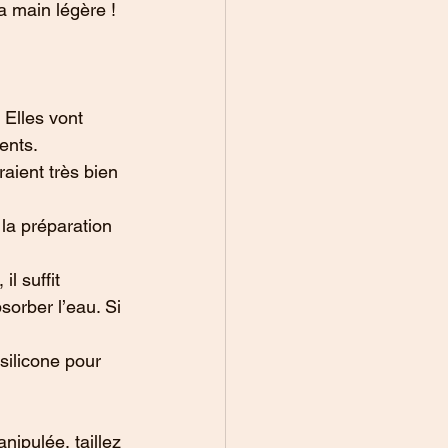
la main légère !
 Elles vont 
ents.
aient très bien 
la préparation 
l suffit 
sorber l’eau. Si 
silicone pour 
ipulée, taillez 