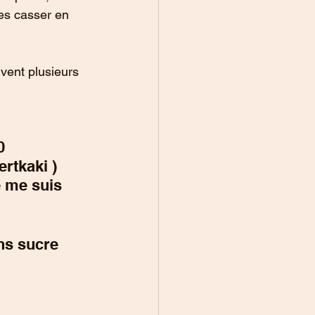
es casser en 
rvent plusieurs 
0 
rtkaki ) 
e me suis 
ns sucre 