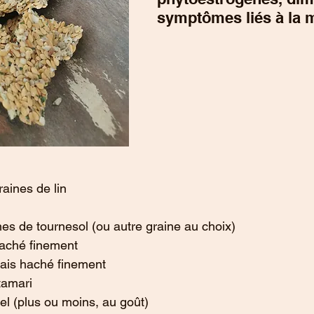
symptômes liés à la
aines de lin
es de tournesol (ou autre graine au choix)
aché finement
rais haché finement
tamari 
el (plus ou moins, au goût)