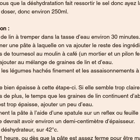
ous que la déshydratation fait ressortir le sel donc ayez 
r doser, donc environ 250ml.
on :
 de lin à tremper dans la tasse d’eau environ 30 minutes.
mer une pâte à laquelle on va ajouter le reste des ingrédi
 de tournesol au moulin à café (un mortier et un pilon fer
s ajouter au mélange de graines de lin et d’eau.
t les légumes hachés finement et les assaisonnements à 
e bien épaisse à cette étape-ci. Si elle semble trop claire, i
 de plus, le temps que les graines de lin continuent d’ab
est trop épaisse, ajouter un peu d’eau.
nt la pâte à l’aide d’une spatule sur un reflex ou feuille 
e devrait avoir environ un demi-centimètre d’épaisseur.
 déshydrateur, sur 42°c.
1 heure, ou dès que la pâte est assez ferme pour être man