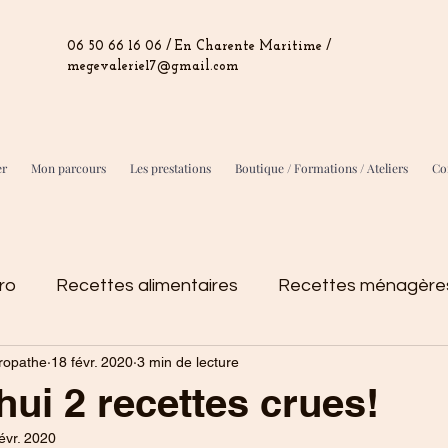
06 50 66 16 06 / En Charente Maritime /
megevalerie17@gmail.com
er
Mon parcours
Les prestations
Boutique / Formations / Ateliers
Con
ro
Recettes alimentaires
Recettes ménagères
ropathe
18 févr. 2020
3 min de lecture
o
hui 2 recettes crues!
évr. 2020