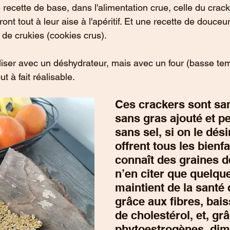
recette de base, dans l'alimentation crue, celle du crac
ront tout à leur aise à l'apéritif. Et une recette de douceu
 de crukies (cookies crus).
aliser avec un déshydrateur, mais avec un four (basse te
ut à fait réalisable.
Ces crackers sont san
sans gras ajouté et pe
sans sel, si on le désir
offrent tous les bienfa
connaît des graines de
n’en citer que quelque
maintient de la santé 
grâce aux fibres, bais
de cholestérol, et, gr
phytoestrogènes, dim