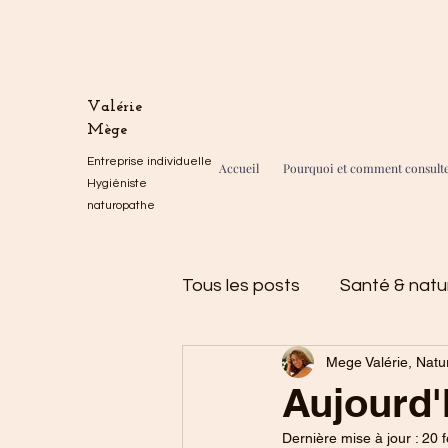
Valérie
Mège
Entreprise individuelle
Accueil
Pourquoi et comment consult
Hygiéniste
naturopathe
Tous les posts
Santé & natu
Mege Valérie, Natu
Divers
La minute natur
Aujourd'
Dernière mise à jour :
20 f