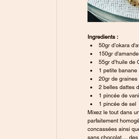
Ingredients :
50gr d’okara d'a
150gr d'amande
55gr d’huile de
1 petite banane
20gr de graines
2 belles dattes 
1 pincée de vani
1 pincée de sel
Mixez le tout dans u
parfaitement homogè
concassées ainsi que
sans chocolat.... des