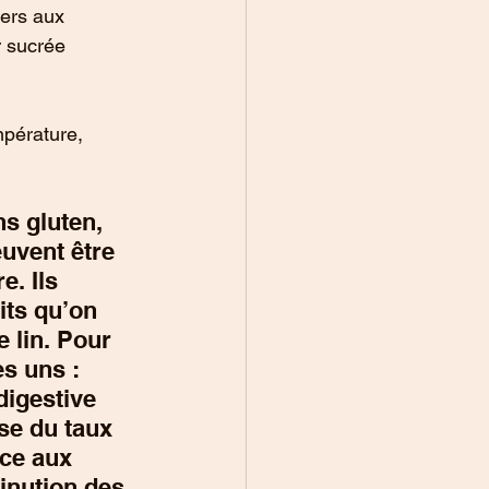
kers aux 
r sucrée 
mpérature, 
s gluten, 
uvent être 
e. Ils 
its qu’on 
 lin. Pour 
s uns : 
digestive 
se du taux 
âce aux 
inution des 