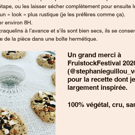
 étape, ou les laisser sécher complètement pour ensuite l
n « look » plus rustique (je les préfères comme ça).
r environ 8H.
craquelins à l’avance et s’ils sont bien secs, ils se conse
re de la pièce dans une boîte hermétique.
Un grand merci à 
FruistockFestival 202
(@stephanieguillou_ve
pour la recette dont j
largement inspirée.
100% végétal, cru, sa