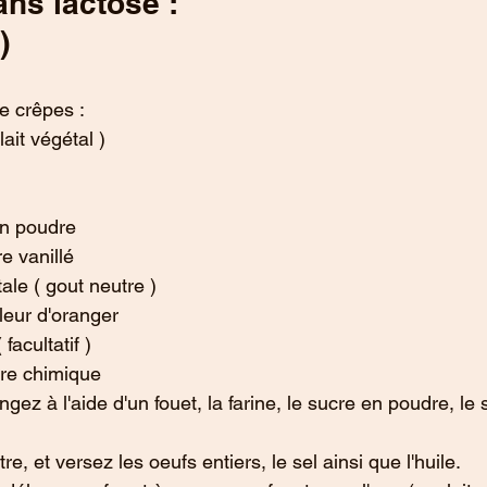
ans lactose :
)
e crêpes :
ait végétal )
en poudre
e vanillé
ale ( gout neutre )
fleur d'oranger
facultatif )
ure chimique
gez à l'aide d'un fouet, la farine, le sucre en poudre, le s
re, et versez les oeufs entiers, le sel ainsi que l'huile.