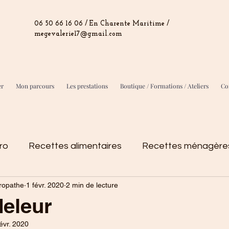
06 50 66 16 06 / En Charente Maritime /
megevalerie17@gmail.com
er
Mon parcours
Les prestations
Boutique / Formations / Ateliers
Con
ro
Recettes alimentaires
Recettes ménagères
ropathe
1 févr. 2020
2 min de lecture
o
eleur
évr. 2020