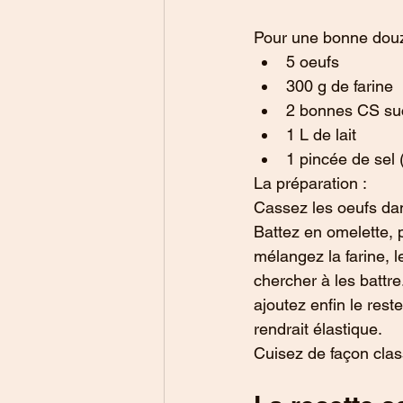
Pour une bonne douz
5 oeufs
300 g de farine 
2 bonnes CS su
1 L de lait
1 pincée de sel ( 
La préparation :
Cassez les oeufs dan
Battez en omelette, p
mélangez la farine, l
chercher à les battr
ajoutez enfin le rest
rendrait élastique.
Cuisez de façon clas