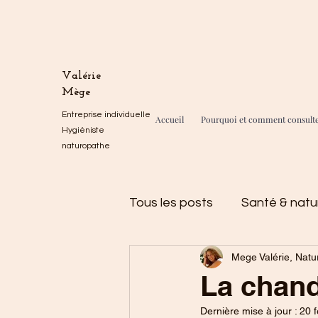
Valérie
Mège
Entreprise individuelle
Accueil
Pourquoi et comment consult
Hygiéniste
naturopathe
Tous les posts
Santé & natu
Mege Valérie, Natu
Divers
La minute natur
La chand
Dernière mise à jour :
20 f