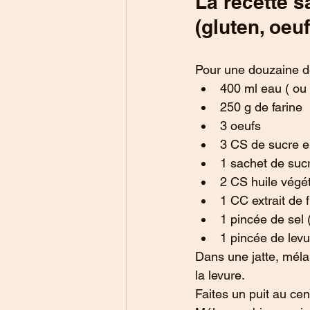
La recette s
(gluten, oeuf
Pour une douzaine d
400 ml eau ( ou l
250 g de farine 
3 oeufs
3 CS de sucre 
1 sachet de sucr
2 CS huile végét
1 CC extrait de 
1 pincée de sel ( 
1 pincée de lev
Dans une jatte, mélan
la levure.
Faites un puit au cent