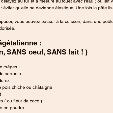
délayez au fur et à mesure au fouet avec l'eau ( ou lait v
 éviter qu'elle ne devienne élastique. Une fois la pâte lis
r reposer, vous pouvez passer à la cuisson, dans une poêl
dorisée.
égétalienne :
, SANS oeuf, SANS lait ! )
e crêpes :
de sarrasin
e riz
e pois chiche ou châtaigne
t
 ( ou fleur de coco )
le en poudre