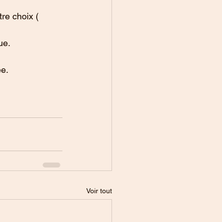
re choix ( 
ue.
ée.
Voir tout