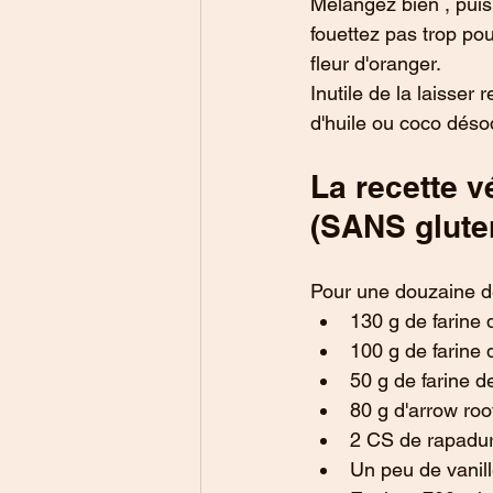
Mélangez bien , puis 
fouettez pas trop pour
fleur d'oranger.
Inutile de la laisse
d'huile ou coco déso
La recette v
(SANS gluten
Pour une douzaine d
130 g de farine 
100 g de farine d
50 g de farine d
80 g d'arrow roo
2 CS de rapadura
Un peu de vanil