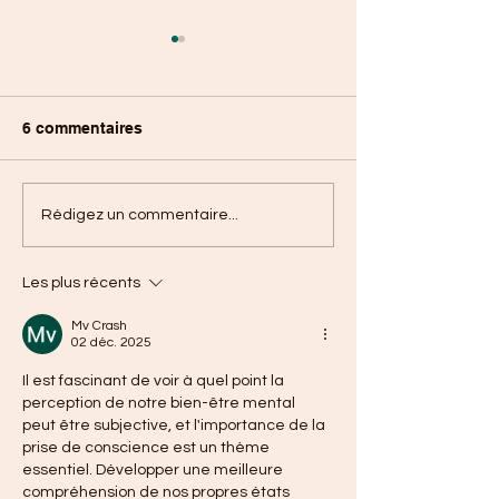
6 commentaires
C’est l’instant
Biais cognitifs 
Rédigez un commentaire...
cocooning ! Mais c’est
distorsions log
quoi au juste ?
Les plus récents
Mv Crash
02 déc. 2025
Il est fascinant de voir à quel point la 
perception de notre bien-être mental 
peut être subjective, et l'importance de la 
prise de conscience est un thème 
essentiel. Développer une meilleure 
compréhension de nos propres états 