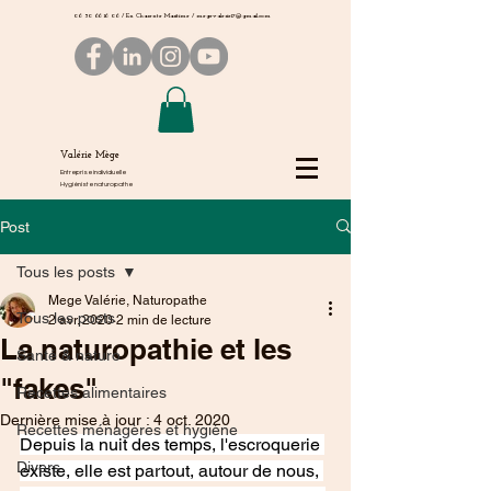
06 50 66 16 06
/ En Charente Maritime /
megevalerie17@gmail.com
Valérie Mège
Entreprise individuelle
Hygiéniste naturopathe
Post
Tous les posts
Mege Valérie, Naturopathe
Tous les posts
2 avr. 2020
2 min de lecture
La naturopathie et les
Santé & naturo
"fakes"
Recettes alimentaires
Dernière mise à jour :
4 oct. 2020
Recettes ménagères et hygiène
Depuis la nuit des temps, l'escroquerie 
Divers
existe, elle est partout, autour de nous, 