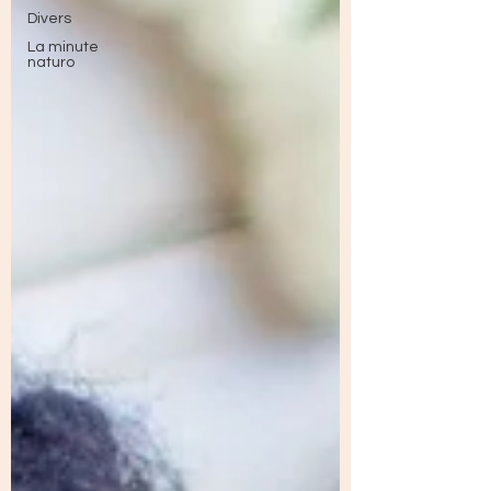
Divers
La minute
naturo