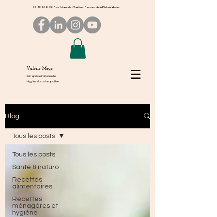
06 50 66 16 06
/ En Charente Maritime /
megevalerie17@gmail.com
Valérie Mège
Entreprise individuelle
Hygiéniste naturopathe
Blog
Tous les posts
Tous les posts
Santé & naturo
Recettes
alimentaires
Recettes
ménagères et
hygiène