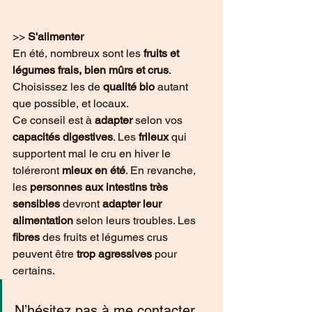
>> 
S'alimenter
En été, nombreux sont les 
fruits et 
légumes frais, bien mûrs et crus
. 
Choisissez les de 
qualité bio
 autant 
que possible, et locaux.
Ce conseil est à
 adapter
 selon vos 
capacités digestives
. Les 
frileux
 qui 
supportent mal le cru en hiver le 
toléreront 
mieux en été
. En revanche, 
les
 personnes aux intestins très 
sensibles
 devront 
adapter leur 
alimentation
 selon leurs troubles. Les 
fibres
 des fruits et légumes crus 
peuvent être
 trop agressives
 pour 
certains.
N’hésitez pas à me contacter 