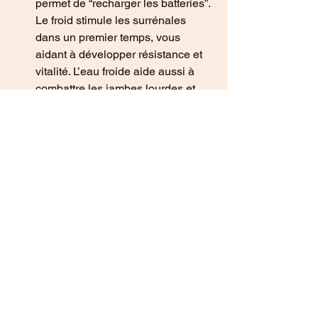
permet de “recharger les batteries”. 
Le froid stimule les surrénales 
dans un premier temps, vous 
aidant à développer résistance et 
vitalité. L’eau froide aide aussi à 
combattre les jambes lourdes et 
autres troubles circulatoires. Dans 
un second temps, après avoir 
stimulé, l’eau froide possède une 
action apaisante. En effet, le froid 
diminue la température du corps 
ce qui a pour effet de ralentir 
l’ensemble de l’organisme et vous 
détendre.
5 – améliorer votre 
circulation sanguine et 