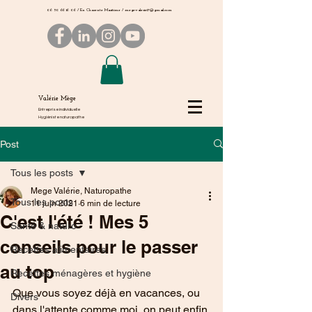
06 50 66 16 06
/ En Charente Maritime /
megevalerie17@gmail.com
Valérie Mège
Entreprise individuelle
Hygiéniste naturopathe
Post
Tous les posts
Mege Valérie, Naturopathe
Tous les posts
11 juin 2021
6 min de lecture
C'est l'été ! Mes 5
Santé & naturo
conseils pour le passer
Recettes alimentaires
au top
Recettes ménagères et hygiène
Que vous soyez déjà en vacances, ou 
Divers
dans l'attente comme moi, on peut enfin 